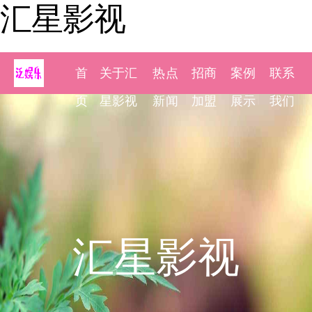
汇星影视
首
关于汇
热点
招商
案例
联系
页
星影视
新闻
加盟
展示
我们
汇星影视